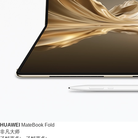
HUAWEI
MateBook Fold
非凡大师