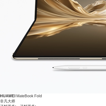
HUAWEI
MateBook Fold
非凡大师