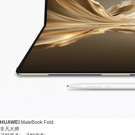
HUAWEI
MateBook Fold
非凡大师