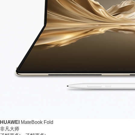
HUAWEI
MateBook Fold
非凡大师