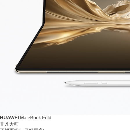
HUAWEI
MateBook Fold
非凡大师