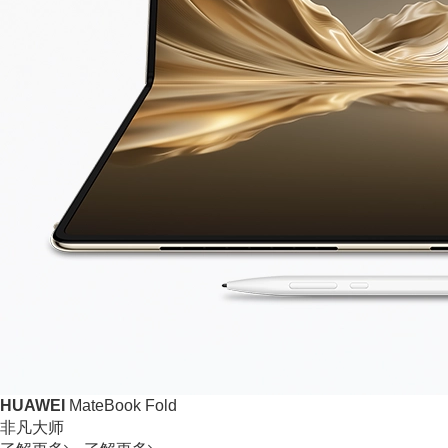
HUAWEI
MateBook Fold
非凡大师