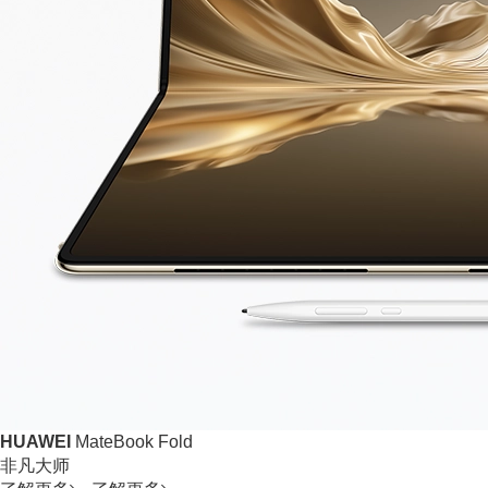
HUAWEI
MateBook Fold
非凡大师