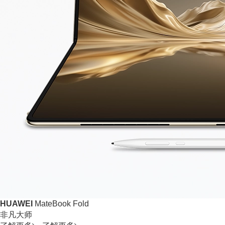
HUAWEI
MateBook Fold
非凡大师