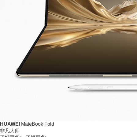
HUAWEI
MateBook Fold
非凡大师