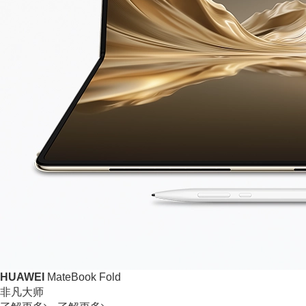
HUAWEI
MateBook Fold
非凡大师