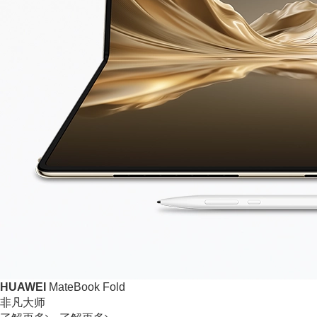
HUAWEI
MateBook Fold
非凡大师