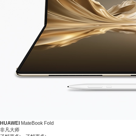
HUAWEI
MateBook Fold
非凡大师