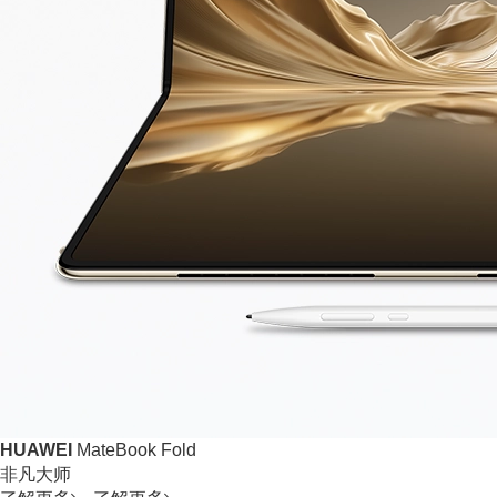
HUAWEI
MateBook Fold
非凡大师