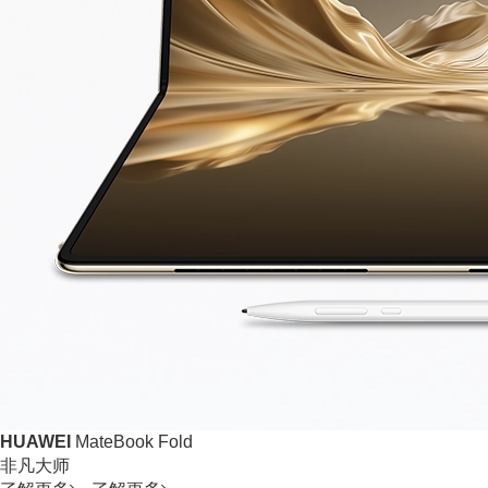
HUAWEI
MateBook Fold
非凡大师