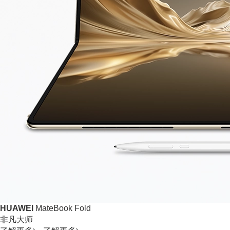
HUAWEI
MateBook Fold
非凡大师