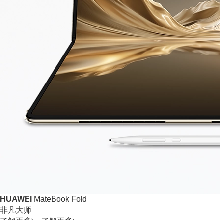
HUAWEI
MateBook Fold
非凡大师