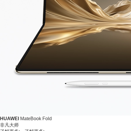
HUAWEI
MateBook Fold
非凡大师