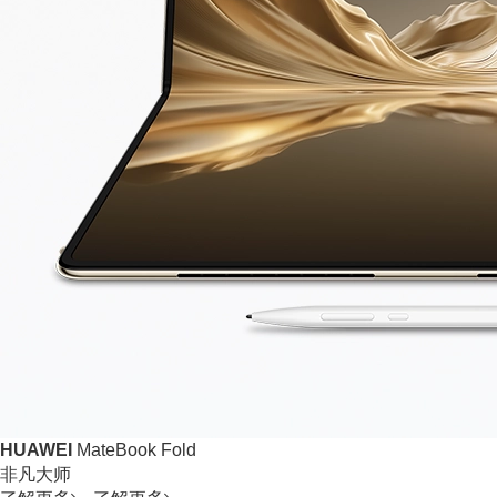
HUAWEI
MateBook Fold
非凡大师