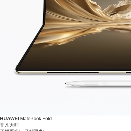
HUAWEI
MateBook Fold
非凡大师