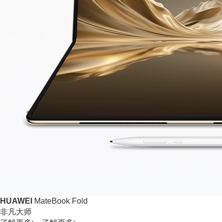
HUAWEI
MateBook Fold
非凡大师