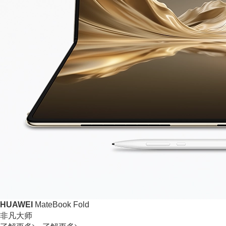
HUAWEI
MateBook Fold
非凡大师