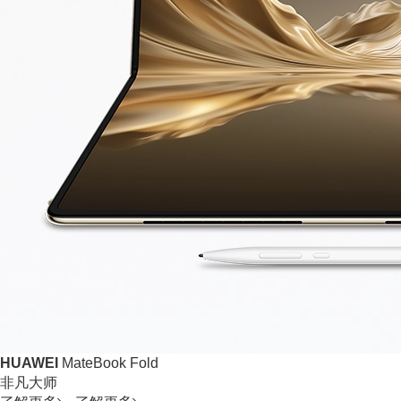
HUAWEI
MateBook Fold
非凡大师