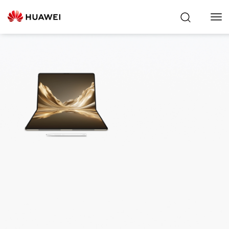
Tog
Nav