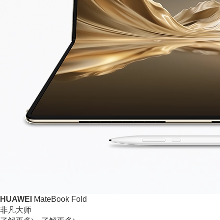
HUAWEI
MateBook Fold
非凡大师