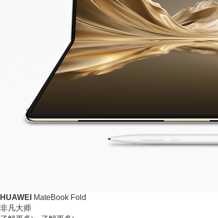
HUAWEI
MateBook Fold
非凡大师