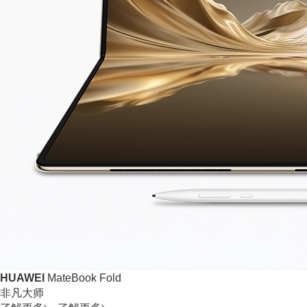
HUAWEI
MateBook Fold
非凡大师