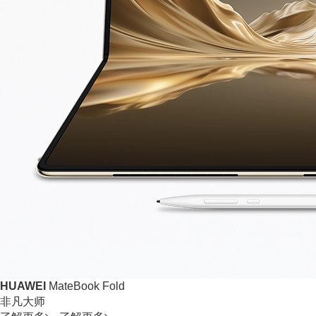
HUAWEI
MateBook Fold
非凡大师