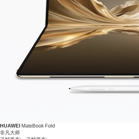
HUAWEI
MateBook Fold
非凡大师