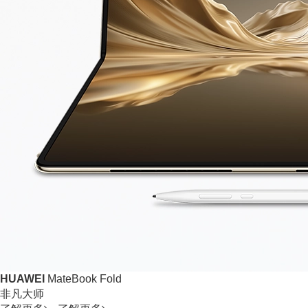
HUAWEI
MateBook Fold
非凡大师