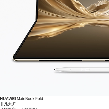
HUAWEI
MateBook Fold
非凡大师