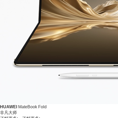
HUAWEI
MateBook Fold
非凡大师