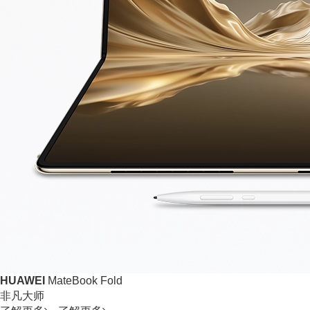
HUAWEI
MateBook Fold
非凡大师