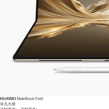
HUAWEI
MateBook Fold
非凡大师