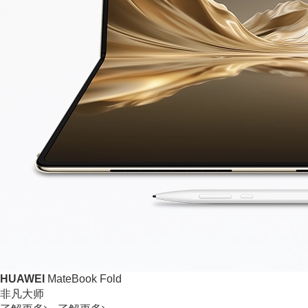
HUAWEI
MateBook Fold
非凡大师