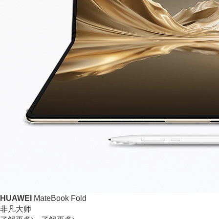
HUAWEI
MateBook Fold
非凡大师