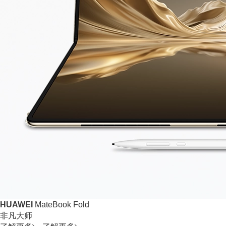
HUAWEI
MateBook Fold
非凡大师