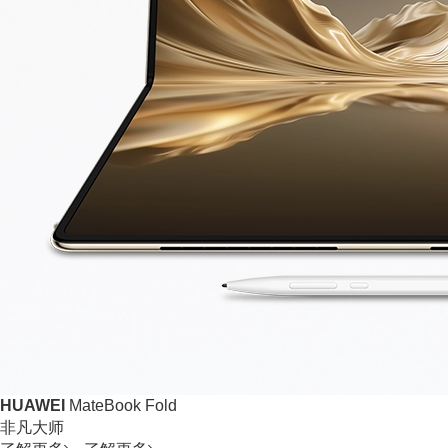
HUAWEI
MateBook Fold
非凡大师