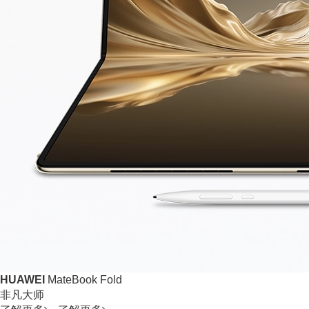
HUAWEI
MateBook Fold
非凡大师