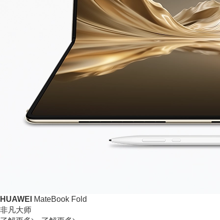
HUAWEI
MateBook Fold
非凡大师