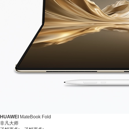
HUAWEI
MateBook Fold
非凡大师