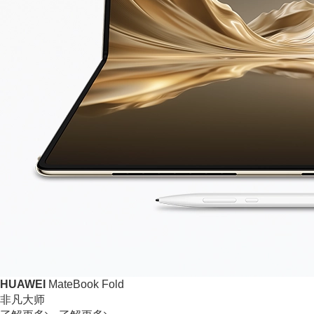
HUAWEI
MateBook Fold
非凡大师