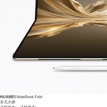
HUAWEI
MateBook Fold
非凡大师