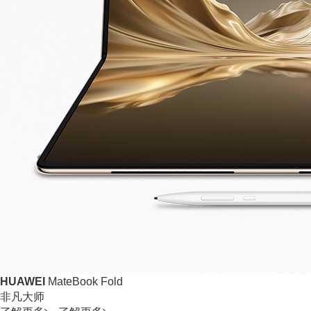
HUAWEI
MateBook Fold
非凡大师