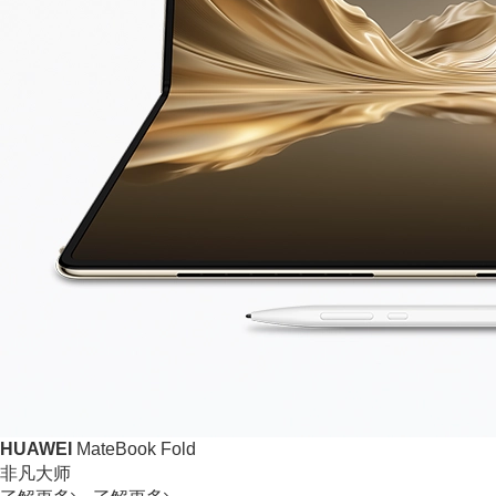
HUAWEI
MateBook Fold
非凡大师