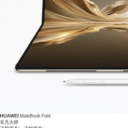
HUAWEI
MateBook Fold
非凡大师