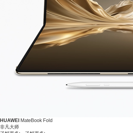
HUAWEI
MateBook Fold
非凡大师