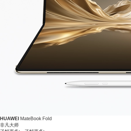
HUAWEI
MateBook Fold
非凡大师