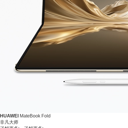
HUAWEI
MateBook Fold
非凡大师