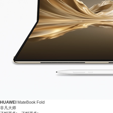
HUAWEI
MateBook Fold
非凡大师