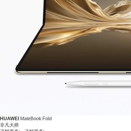
HUAWEI
MateBook Fold
非凡大师